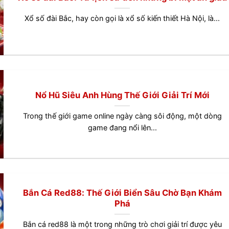
Xổ số đài Bắc, hay còn gọi là xổ số kiến thiết Hà Nội, là...
Nổ Hũ Siêu Anh Hùng Thế Giới Giải Trí Mới
Trong thế giới game online ngày càng sôi động, một dòng
game đang nổi lên...
Bắn Cá Red88: Thế Giới Biển Sâu Chờ Bạn Khám
Phá
Bắn cá red88 là một trong những trò chơi giải trí được yêu