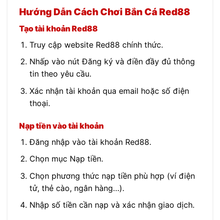
Hướng Dẫn Cách Chơi Bắn Cá Red88
Tạo tài khoản Red88
Truy cập website Red88 chính thức.
Nhấp vào nút Đăng ký và điền đầy đủ thông
tin theo yêu cầu.
Xác nhận tài khoản qua email hoặc số điện
thoại.
Nạp tiền vào tài khoản
Đăng nhập vào tài khoản Red88.
Chọn mục Nạp tiền.
Chọn phương thức nạp tiền phù hợp (ví điện
tử, thẻ cào, ngân hàng…).
Nhập số tiền cần nạp và xác nhận giao dịch.