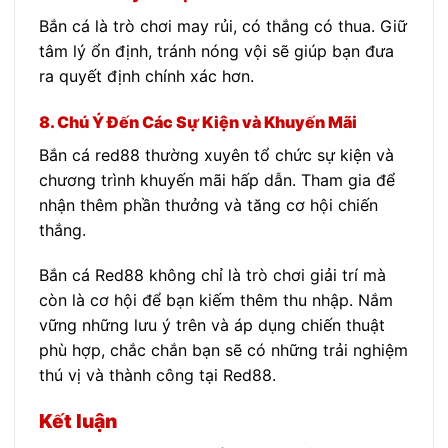
Bắn cá là trò chơi may rủi, có thắng có thua. Giữ
tâm lý ổn định, tránh nóng vội sẽ giúp bạn đưa
ra quyết định chính xác hơn.
8. Chú Ý Đến Các Sự Kiện và Khuyến Mãi
Bắn cá red88 thường xuyên tổ chức sự kiện và
chương trình khuyến mãi hấp dẫn. Tham gia để
nhận thêm phần thưởng và tăng cơ hội chiến
thắng.
Bắn cá Red88 không chỉ là trò chơi giải trí mà
còn là cơ hội để bạn kiếm thêm thu nhập. Nắm
vững những lưu ý trên và áp dụng chiến thuật
phù hợp, chắc chắn bạn sẽ có những trải nghiệm
thú vị và thành công tại Red88.
Kết luận