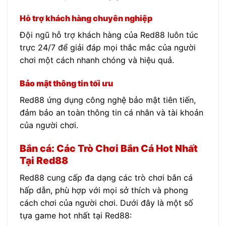
Hỗ trợ khách hàng chuyên nghiệp
Đội ngũ hỗ trợ khách hàng của Red88 luôn túc
trực 24/7 để giải đáp mọi thắc mắc của người
chơi một cách nhanh chóng và hiệu quả.
Bảo mật thông tin tối ưu
Red88 ứng dụng công nghệ bảo mật tiên tiến,
đảm bảo an toàn thông tin cá nhân và tài khoản
của người chơi.
Bắn cá: Các Trò Chơi Bắn Cá Hot Nhất
Tại Red88
Red88 cung cấp đa dạng các trò chơi bắn cá
hấp dẫn, phù hợp với mọi sở thích và phong
cách chơi của người chơi. Dưới đây là một số
tựa game hot nhất tại Red88: