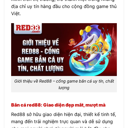
địa chỉ uy tín hàng đầu cho cộng đồng game thủ
Việt.
Giới thiệu về Red88 – cổng game bắn cá uy tín, chất
lượng
Bắn cá red88: Giao diện đẹp mắt, mượt mà
Red88 sở hữu giao diện hiện đại, thiết kế tinh tế,
mang đến trải nghiệm trực quan và dễ sử dụng