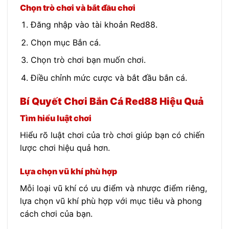
Chọn trò chơi và bắt đầu chơi
Đăng nhập vào tài khoản Red88.
Chọn mục Bắn cá.
Chọn trò chơi bạn muốn chơi.
Điều chỉnh mức cược và bắt đầu bắn cá.
Bí Quyết Chơi Bắn Cá Red88 Hiệu Quả
Tìm hiểu luật chơi
Hiểu rõ luật chơi của trò chơi giúp bạn có chiến
lược chơi hiệu quả hơn.
Lựa chọn vũ khí phù hợp
Mỗi loại vũ khí có ưu điểm và nhược điểm riêng,
lựa chọn vũ khí phù hợp với mục tiêu và phong
cách chơi của bạn.