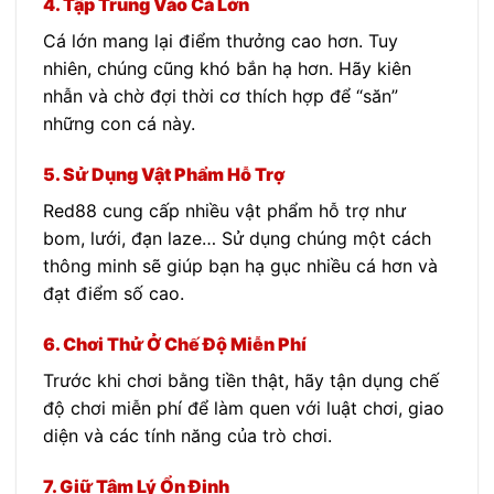
4. Tập Trung Vào Cá Lớn
Cá lớn mang lại điểm thưởng cao hơn. Tuy
nhiên, chúng cũng khó bắn hạ hơn. Hãy kiên
nhẫn và chờ đợi thời cơ thích hợp để “săn”
những con cá này.
5. Sử Dụng Vật Phẩm Hỗ Trợ
Red88 cung cấp nhiều vật phẩm hỗ trợ như
bom, lưới, đạn laze… Sử dụng chúng một cách
thông minh sẽ giúp bạn hạ gục nhiều cá hơn và
đạt điểm số cao.
6. Chơi Thử Ở Chế Độ Miễn Phí
Trước khi chơi bằng tiền thật, hãy tận dụng chế
độ chơi miễn phí để làm quen với luật chơi, giao
diện và các tính năng của trò chơi.
7. Giữ Tâm Lý Ổn Định