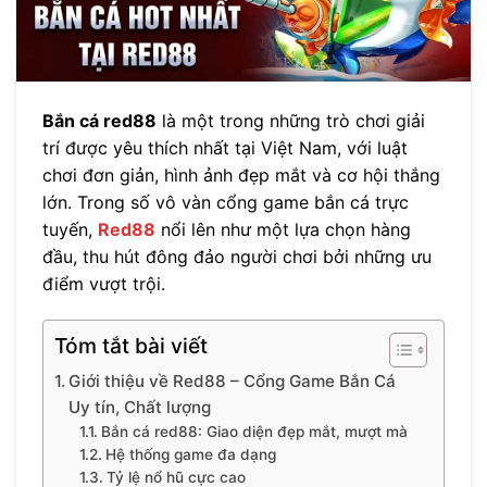
Bắn cá red88
là một trong những trò chơi giải
trí được yêu thích nhất tại Việt Nam, với luật
chơi đơn giản, hình ảnh đẹp mắt và cơ hội thắng
lớn. Trong số vô vàn cổng game bắn cá trực
tuyến,
Red88
nổi lên như một lựa chọn hàng
đầu, thu hút đông đảo người chơi bởi những ưu
điểm vượt trội.
Tóm tắt bài viết
Giới thiệu về Red88 – Cổng Game Bắn Cá
Uy tín, Chất lượng
Bắn cá red88: Giao diện đẹp mắt, mượt mà
Hệ thống game đa dạng
Tỷ lệ nổ hũ cực cao