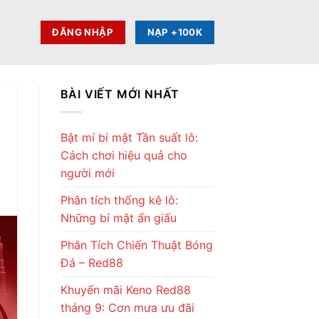
ĐĂNG NHẬP
NẠP +100K
C
BÀI VIẾT MỚI NHẤT
Bật mí bí mật Tần suất lô:
Cách chơi hiệu quả cho
người mới
Phân tích thống kê lô:
Những bí mật ẩn giấu
Phân Tích Chiến Thuật Bóng
Đá – Red88
Khuyến mãi Keno Red88
tháng 9: Cơn mưa ưu đãi