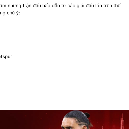
m những trận đấu hấp dẫn từ các giải đấu lớn trên thế
ng chú ý:
otspur