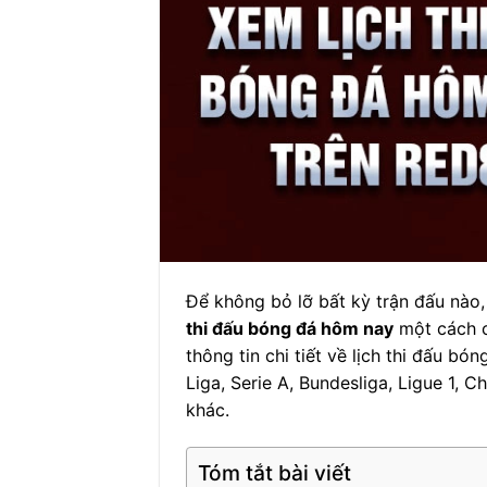
Để không bỏ lỡ bất kỳ trận đấu nào,
thi đấu bóng đá hôm nay
một cách c
thông tin chi tiết về lịch thi đấu b
Liga, Serie A, Bundesliga, Ligue 1,
khác.
Tóm tắt bài viết