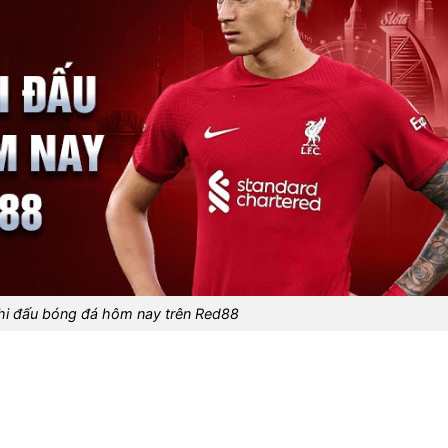
thi đấu bóng đá hôm nay trên Red88