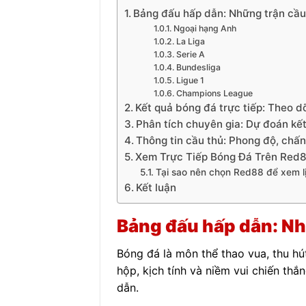
Bảng đấu hấp dẫn: Những trận cầu
Ngoại hạng Anh
La Liga
Serie A
Bundesliga
Ligue 1
Champions League
Kết quả bóng đá trực tiếp: Theo dõ
Phân tích chuyên gia: Dự đoán kế
Thông tin cầu thủ: Phong độ, chấn
Xem Trực Tiếp Bóng Đá Trên Red8
Tại sao nên chọn Red88 để xem l
Kết luận
Bảng đấu hấp dẫn: Nh
Bóng đá là môn thể thao vua, thu hú
hộp, kịch tính và niềm vui chiến thắ
dẫn.