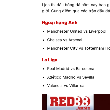
Lịch thi đấu bóng đá hôm nay bao gồ
giới. Cùng điểm qua các trận đấu đá
Ngoại hạng Anh
Manchester United vs Liverpool
Chelsea vs Arsenal
Manchester City vs Tottenham H
La Liga
Real Madrid vs Barcelona
Atlético Madrid vs Sevilla
Valencia vs Villarreal