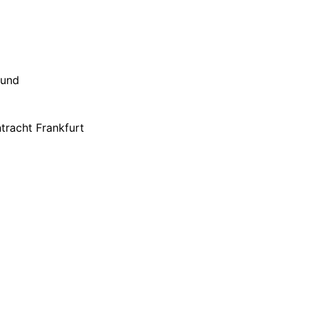
mund
tracht Frankfurt