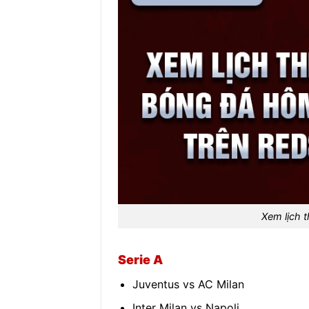
Xem lịch 
Serie A
Juventus vs AC Milan
Inter Milan vs Napoli