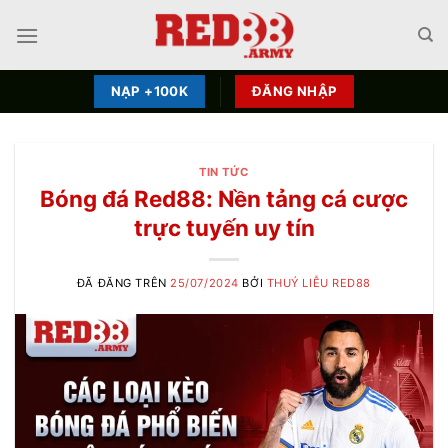
Chuyển
đến
nội
dung
NẠP +100K
ĐĂNG NHẬP
TIN TỨC
Bóng đá Red88: Nền tảng cá cược
trực tuyến uy tín
ĐÃ ĐĂNG TRÊN
25/07/2024
BỞI
THUÝ LIỄU RED88