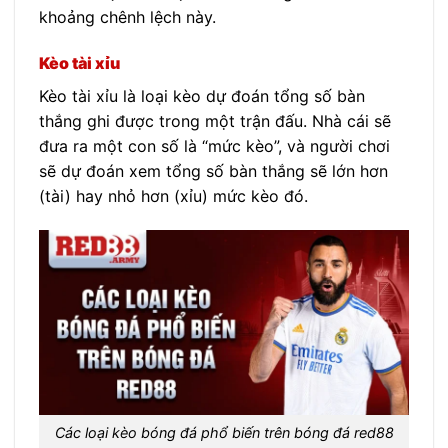
khoảng chênh lệch này.
Kèo tài xỉu
Kèo tài xỉu là loại kèo dự đoán tổng số bàn
thắng ghi được trong một trận đấu. Nhà cái sẽ
đưa ra một con số là “mức kèo”, và người chơi
sẽ dự đoán xem tổng số bàn thắng sẽ lớn hơn
(tài) hay nhỏ hơn (xỉu) mức kèo đó.
Các loại kèo bóng đá phổ biến trên bóng đá red88