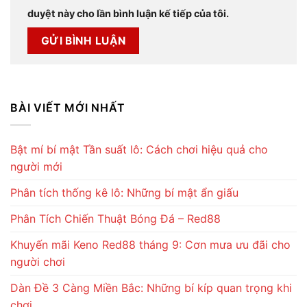
duyệt này cho lần bình luận kế tiếp của tôi.
BÀI VIẾT MỚI NHẤT
Bật mí bí mật Tần suất lô: Cách chơi hiệu quả cho
người mới
Phân tích thống kê lô: Những bí mật ẩn giấu
Phân Tích Chiến Thuật Bóng Đá – Red88
Khuyến mãi Keno Red88 tháng 9: Cơn mưa ưu đãi cho
người chơi
Dàn Đề 3 Càng Miền Bắc: Những bí kíp quan trọng khi
chơi