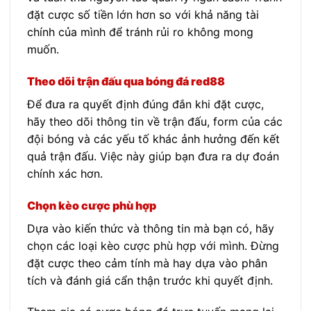
đặt cược số tiền lớn hơn so với khả năng tài
chính của mình để tránh rủi ro không mong
muốn.
Theo dõi trận đấu qua bóng đá red88
Để đưa ra quyết định đúng đắn khi đặt cược,
hãy theo dõi thông tin về trận đấu, form của các
đội bóng và các yếu tố khác ảnh hưởng đến kết
quả trận đấu. Việc này giúp bạn đưa ra dự đoán
chính xác hơn.
Chọn kèo cược phù hợp
Dựa vào kiến thức và thông tin mà bạn có, hãy
chọn các loại kèo cược phù hợp với mình. Đừng
đặt cược theo cảm tính mà hay dựa vào phân
tích và đánh giá cẩn thận trước khi quyết định.