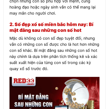
chọn những con số phù hợp với mệnh, cung
hoàng đạo hoặc ngày sinh vẫn có thể mang lại
may mắn cho người chơi.
2. Số đẹp xổ số miền bắc hôm nay: Bí
mật đằng sau những con số hot
Mặc dù không có con số đẹp tuyệt đối, nhưng
vẫn có những con số được cho là hot hơn những
con số khác. Bí mật đằng sau những con số hot
này chính là dựa trên phân tích thống kê và xác
suất xuất hiện của từng con số trong các kỳ
quay xổ số trước đó.