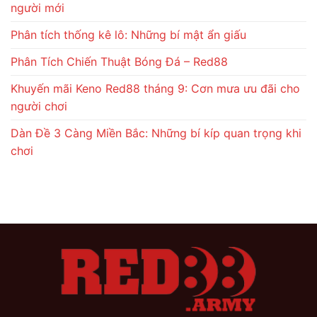
người mới
Phân tích thống kê lô: Những bí mật ẩn giấu
Phân Tích Chiến Thuật Bóng Đá – Red88
Khuyến mãi Keno Red88 tháng 9: Cơn mưa ưu đãi cho
người chơi
Dàn Đề 3 Càng Miền Bắc: Những bí kíp quan trọng khi
chơi