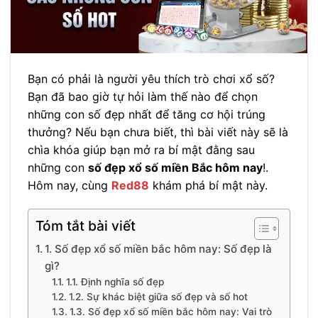
Bạn có phải là người yêu thích trò chơi xổ số?
Bạn đã bao giờ tự hỏi làm thế nào để chọn
những con số đẹp nhất để tăng cơ hội trúng
thưởng? Nếu bạn chưa biết, thì bài viết này sẽ là
chìa khóa giúp bạn mở ra bí mật đằng sau
những con
số đẹp xổ số miền Bắc hôm nay
!.
Hôm nay, cùng
Red88
khám phá bí mật này.
Tóm tắt bài viết
1. Số đẹp xổ số miền bắc hôm nay: Số đẹp là
gì?
1.1. Định nghĩa số đẹp
1.2. Sự khác biệt giữa số đẹp và số hot
1.3. Số đẹp xổ số miền bắc hôm nay: Vai trò