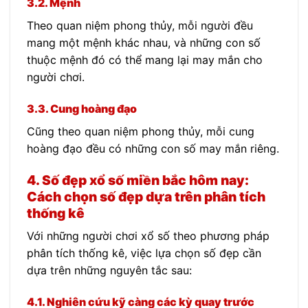
3.2. Mệnh
Theo quan niệm phong thủy, mỗi người đều
mang một mệnh khác nhau, và những con số
thuộc mệnh đó có thể mang lại may mắn cho
người chơi.
3.3. Cung hoàng đạo
Cũng theo quan niệm phong thủy, mỗi cung
hoàng đạo đều có những con số may mắn riêng.
4. Số đẹp xổ số miền bắc hôm nay:
Cách chọn số đẹp dựa trên phân tích
thống kê
Với những người chơi xổ số theo phương pháp
phân tích thống kê, việc lựa chọn số đẹp cần
dựa trên những nguyên tắc sau:
4.1. Nghiên cứu kỹ càng các kỳ quay trước