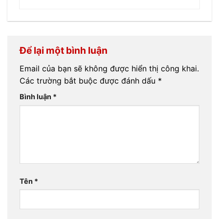
Để lại một bình luận
Email của bạn sẽ không được hiển thị công khai.
Các trường bắt buộc được đánh dấu
*
Bình luận
*
Tên
*