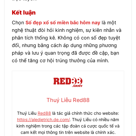
Kết luận
Chọn
Số đẹp xổ số miền bắc hôm nay
là một
nghệ thuật đòi hỏi kinh nghiệm, sự kiên nhẫn và
phân tích thống kê. Không có con số đẹp tuyệt
đối, nhưng bằng cách áp dụng những phương
pháp và lưu ý quan trọng đã được đề cập, bạn
có thể tăng cơ hội trúng thưởng của mình.
Thuý Liễu Red88
Thuý Liễu
Red88
là tác giả chính thức cho website:
https://aledietrich.de.com/
. Thuý Liễu có nhiều năm
kinh nghiệm trong các tập đoàn cá cược quốc tế và
cam kết mọi thông tin trên website là chính xác.