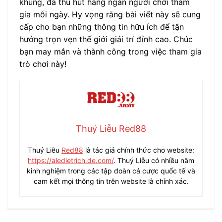
khủng, đã thu hút hàng ngàn người chơi tham
gia mỗi ngày. Hy vọng rằng bài viết này sẽ cung
cấp cho bạn những thông tin hữu ích để tận
hưởng trọn vẹn thế giới giải trí đỉnh cao. Chúc
bạn may mắn và thành công trong việc tham gia
trò chơi này!
Thuý Liễu Red88
Thuý Liễu
Red88
là tác giả chính thức cho website:
https://aledietrich.de.com/
. Thuý Liễu có nhiều năm
kinh nghiệm trong các tập đoàn cá cược quốc tế và
cam kết mọi thông tin trên website là chính xác.