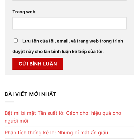
Trang web
Lưu tên của tôi, email, và trang web trong trình
duyệt này cho lần bình luận kế tiếp của tôi.
BÀI VIẾT MỚI NHẤT
Bật mí bí mật Tần suất lô: Cách chơi hiệu quả cho
người mới
Phân tích thống kê lô: Những bí mật ẩn giấu