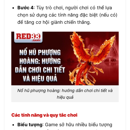
Bước 4
: Tùy trò chơi, người chơi có thể lựa
chọn sử dụng các tính năng đặc biệt (nếu có)
để tăng cơ hội giành chiến thắng.
Nổ hũ phượng hoàng: hướng dẫn chơi chi tiết và
hiệu quả
Các tính năng và quy tắc chơi
Biểu tượng
: Game sở hữu nhiều biểu tượng