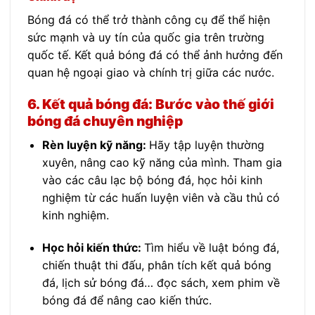
Bóng đá có thể trở thành công cụ để thể hiện
sức mạnh và uy tín của quốc gia trên trường
quốc tế. Kết quả bóng đá có thể ảnh hưởng đến
quan hệ ngoại giao và chính trị giữa các nước.
6. Kết quả bóng đá: Bước vào thế giới
bóng đá chuyên nghiệp
Rèn luyện kỹ năng:
Hãy tập luyện thường
xuyên, nâng cao kỹ năng của mình. Tham gia
vào các câu lạc bộ bóng đá, học hỏi kinh
nghiệm từ các huấn luyện viên và cầu thủ có
kinh nghiệm.
Học hỏi kiến thức:
Tìm hiểu về luật bóng đá,
chiến thuật thi đấu, phân tích kết quả bóng
đá, lịch sử bóng đá… đọc sách, xem phim về
bóng đá để nâng cao kiến thức.