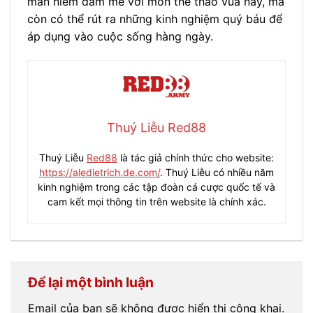
mãn niềm đam mê với môn thể thao vua này, mà
còn có thể rút ra những kinh nghiệm quý báu để
áp dụng vào cuộc sống hàng ngày.
Thuý Liễu Red88
Thuý Liễu
Red88
là tác giả chính thức cho website:
https://aledietrich.de.com/
. Thuý Liễu có nhiều năm
kinh nghiệm trong các tập đoàn cá cược quốc tế và
cam kết mọi thông tin trên website là chính xác.
Để lại một bình luận
Email của bạn sẽ không được hiển thị công khai.