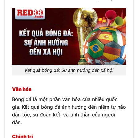
Kết quả bóng đá: Sự ảnh hưởng đến xã hội
Văn hóa
Bóng đá là một phần văn hóa của nhiều quốc
gia. Kết quả bóng đá ảnh hưởng đến niềm tự hào
dân tộc, sự đoàn kết, và tinh thần của người
dân.
Chính trị