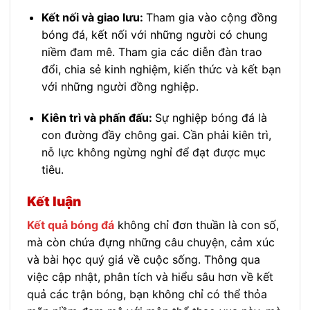
Kết nối và giao lưu:
Tham gia vào cộng đồng
bóng đá, kết nối với những người có chung
niềm đam mê. Tham gia các diễn đàn trao
đổi, chia sẻ kinh nghiệm, kiến thức và kết bạn
với những người đồng nghiệp.
Kiên trì và phấn đấu:
Sự nghiệp bóng đá là
con đường đầy chông gai. Cần phải kiên trì,
nỗ lực không ngừng nghỉ để đạt được mục
tiêu.
Kết luận
Kết quả bóng đá
không chỉ đơn thuần là con số,
mà còn chứa đựng những câu chuyện, cảm xúc
và bài học quý giá về cuộc sống. Thông qua
việc cập nhật, phân tích và hiểu sâu hơn về kết
quả các trận bóng, bạn không chỉ có thể thỏa